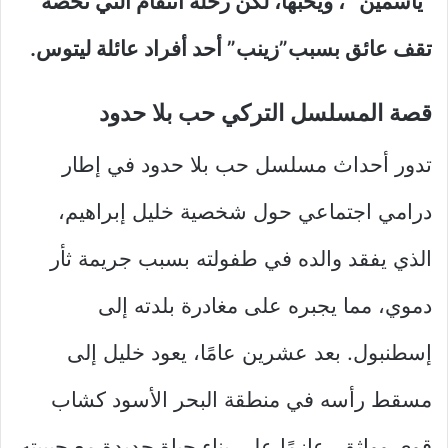
“ياسمين” ، ويحبها، لكن رحلة انتقام التي تخصه
تقف عائق بسبب”زينب” أحد أفراد عائلة ليتوس.
قصة المسلسل التركي حب بلا حدود
تدور أحداث مسلسل حب بلا حدود في إطار
درامي اجتماعي حول شخصية خليل إبراهيم،
الذي يفقد والده في طفولته بسبب جريمة ثأر
دموي، مما يجبره على مغادرة بلدته إلى
إسطنبول. بعد عشرين عامًا، يعود خليل إلى
مسقط رأسه في منطقة البحر الأسود كشاب
قوي وواثق، عازمًا على بناء حياة جديدة مع حبيبته