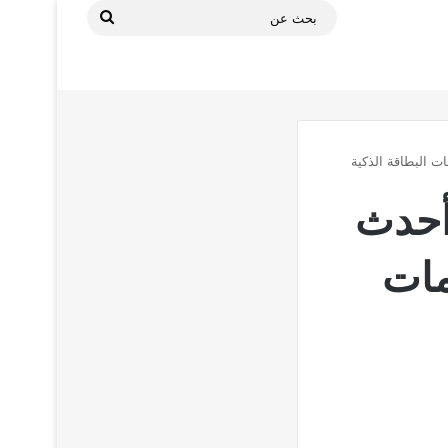
بحث
عن
ميل تطبيق وين تكامل way inأحدث
دمات