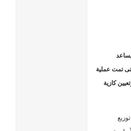
ق وين تكامل apk لهواتف الاندرويد احدث نسخة 2024 يساعد
تى تمت عملية
عيين كازية
w يستخدم في توزيع