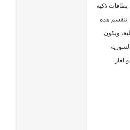
بطاقات ذكية
 تنقسم هذه
ية، ويكون
لسورية
الغاز.