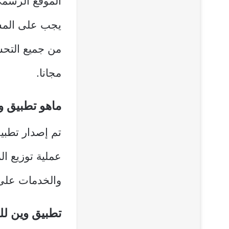
الموقع الرسمي
يجب على المست
من جميع التحس
مجانا.
ماهو تطبيق وين
تم إصدار تطبي
عملية توزيع ال
والخدمات على 
تطبيق وين لل