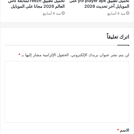
تحميل تطبيق ytv player apk على
تحميل تطبيق reezn لمتابعة كأس
الموبايل آخر تحديث 2026
العالم 2026 مجانا على الموبايل
منذ 4 أسابيع
منذ 4 أسابيع
اترك تعليقاً
لن يتم نشر عنوان بريدك الإلكتروني.
الحقول الإلزامية مشار إليها بـ
*
ا
ل
ت
ع
ل
ي
ق
*
الاسم
*