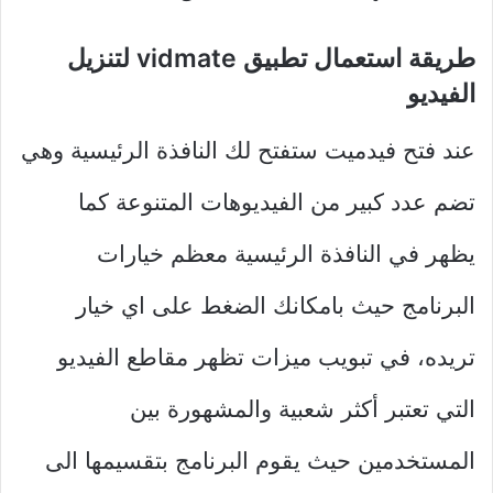
طريقة استعمال تطبيق vidmate لتنزيل
الفيديو
عند فتح فيدميت ستفتح لك النافذة الرئيسية وهي
تضم عدد كبير من الفيديوهات المتنوعة كما
يظهر في النافذة الرئيسية معظم خيارات
البرنامج حيث بامكانك الضغط على اي خيار
تريده، في تبويب ميزات تظهر مقاطع الفيديو
التي تعتبر أكثر شعبية والمشهورة بين
المستخدمين حيث يقوم البرنامج بتقسيمها الى