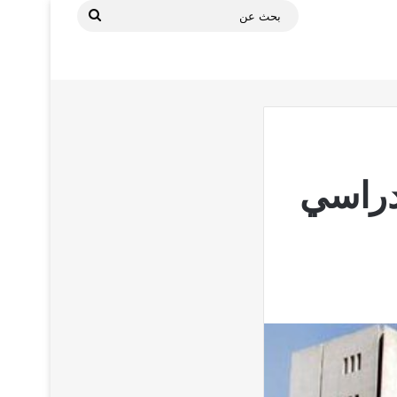
بحث
عن
دراسي