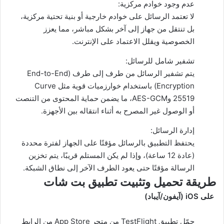
عدم وجود خوادم مركزية:
لا تعتمد الرسائل على خوادم خارجية أو بنية تحتية مركزية،
بل تنتقل من جهاز إلى آخر بشكل مباشر، مما يعزز
الخصوصية ويقلل الاعتماد على الإنترنت.
تشفير شامل للرسائل:
يتم تشفير الرسائل من طرف إلى طرف (End-to-End
Encryption) باستخدام خوارزميات قوية مثل Curve
25519 وAES-GCM، ما يضمن حماية المحتوى من التنصت
أو الوصول غير المصرح به أثناء انتقاله بين الأجهزة.
إدارة الرسائل:
يحتفظ التطبيق بالرسائل مؤقتًا على الجهاز لفترة محددة
(عادة 12 ساعة)، وإذا لم يكن المستلم قريبًا، يتم تخزين
الرسالة مؤقتًا حتى يعود الطرف الآخر إلى نطاق الشبكة.
طريقة تحميل وتثبيت تطبيق بت شات
على iOS (آيفون/آيباد)
حمّل تطبيق TestFlight من متجر App Store من الرابط