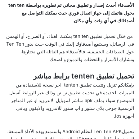
الأصدقاء أحدث إصدار و تطبيق مجاني تم تطويره بواسطة ten ten
يحول هاتفك إلى جهاز اتصال فوري حيث يمكنك التواصل مع
أصدقائك في أي وقت وأي مكان.
من خلال تحميل تطبيق ten ten يمكنك الغناء، أو الصراخ، أو الهمس
في الرسائل، ويستمع أصدقاؤك إليك في الوقت حيث يدور Ten Ten
حول الصداقات الحقيقية، فالأصدقاء هم العائلة التي نختارها،
ونشارك الأسرار واللحظات والدموع والضحك.
تحميل تطبيق tenten برابط مباشر
بإمكانكم تنزيل وتثبيت تطبيق tenten اخر نسخة للاستفادة من
الميزات الجديدة في تحديث تطبيق تن تن وذلك عبر الروابط أسفل
الموضوع سواء بملف apk مباشر لموبايل الاندرويد او عبر المتاجر
الرسمية جوجل بلاي ستور و آب ستور للاندرويد والايفون وباقي
أجهزة ios.
تحميلTen Ten APK لنظام Android واستمتع بهذه الأداة الممتعة،