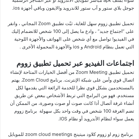
سواء بملف apk مباشر لموبايل الاندرويد او عبر المتاجر الرسمية
جوجل بلاي ستور و آب ستور للاندرويد والايفون وباقي أجهزة ios.
تحميل تطبيق زووم سهل للغاية، ثبّت تطبيق Zoom المجاني ، وانقر
على “اجتماع جديد” ، وادع ما يصل إلى 100 شخص للانضمام إليك
في الفيديو! تواصل مع أي شخص على الهواتف والأجهزة اللوحية
التي تعمل بنظام Android و ios والأجهزة المحمولة الأخرى .
اجتماعات الفيديو عبر تحميل تطبيق زووم
تحميل تطبيق Zoom Meeting من أفضل الخيارات المتاحة لإنشاء
اتصال قوي وأمن على شبكة الإنترنت. برنامج Zoom Cloud. يهتم
بالمستخدمين بشكل قوي نظرا للخدمة الرائعة التي يقدمها لكل
مستخدم. فهو من البرامج التي تربط الأشخاص ببعض عن طريق
أنشاء غرفة أتصال أذا كانت صوت أو صوت وصورة، من الممكن أن
تضم الغرفة 100 شخص في وقت واحد بكل سهولة برنامج زووم
يعمل سواء لنظام الأندرويد أو نظام IOS.
برنامج زوم او زووم كلاود ميتينج zoom cloud meetings للموبايل