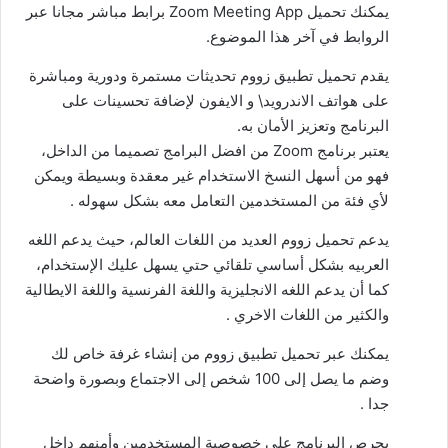
يمكنك تحميل Zoom Meeting App برابط مباشر مجانا عبر
الروابط في آخر هذا الموضوع.
يقدم تحميل تطبيق زووم تحديثات مستمرة ودورية ومباشرة
على هواتف الاندرويد\ و الايفون لإضافة تحسينات على
البرنامج وتعزيز الأمان به.
يعتبر برنامج Zoom من افضل البرامج تصميما من الداخل،
فهو من أسهل النسخ الاستخدام غير معقدة وبسيطة ويمكن
لأي فئة من المستخدمين التعامل معه بشكل سهوله .
يدعم تحميل زووم العديد من اللغات العالم، حيث يدعم اللغه
العربيه بشكل أساسي تلقائي حتي يسهل عليك الإستخدام،
كما أن يدعم اللغه الانجليزية واللغة الفرنسية واللغة الايطالية
والكثير من اللغات الاخري .
يمكنك عبر تحميل تطبيق زووم من إنشاء غرفة خاص لك
وضم ما يصل إلى 100 شخص إلى الاجتماع وبصورة واضحة
جدا .
يحرص البرنامج على خصوصية المستخدمين وأمنهم داخل