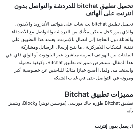
تحميل تطبيق bitchat للدردشة والتواصل بدون
انترنت على الهاتف
تحميل تطبيق bitchat بت شات على هواتف الأندرويد والآيفون،
والذي يبرز كحل مبتكر يمكّنك من الدردشة والتواصل مع الأصدقاء
والعائلة دون الحاجة إلى اتصال بالإنترنت، يعتمد هذا التطبيق على
تقنية الشبكات اللامركزية ، ما يتيح إرسال الرسائل ومشاركة
الملفات بين الهواتف القريبة مباشرة عبر البلوتوث أو الواي فاي. في
هذا المقال، نستعرض مميزات تطبيق Bitchat، وكيفية تحميله
واستخدامه، ولماذا أصبح خيارًا مثاليًا للباحثين عن خصوصية أكبر
ومرونة في التواصل حتى في غياب الشبكة.
مميزات تطبيق Bitchat
تطبيق Bitchat طوّره جاك دورسي (مؤسس تويتر) وBlock، ويتميز
بأنه:
1. يعمل بدون إنترنت