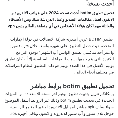
أحدث نسخة
تحميل تطبيق botim أحدث نسخة 2024 على هواتف الاندرويد و
الايفون لعمل مكالمات الفيديو وعمل الدردشة بينك وبين الأصدقاء
والعائلة مهما كان هؤلاء الأشخاص في أي منطقة بالعالم بدون vpn.
تطبيق BOTIM عربي أصدرته شركة الاتصالات في دولة الإمارات
المتحدة حيث حصل التطبيق على شهرة واسعة خلال فترة قصيرة
واعتبر أحد منافسي تطبيق الواتس أب الشهير ’ بوجود البرامج
الكثيرة التي يتم حجبها بسبب الصراعات السياسية إلا أنه كان تطبيق
بوتيم الأفضل في هذا الصدد بوتيم هو ذلك التطبيق لنظام المراسلات
في مختلف أنحاء العالم .
تحميل تطبيق botim برابط مباشر
بإمكانكم تنزيل وتثبيت تطبيق بوتيم اخر نسخة للاستفادة من الميزات
الجديدة في تحديث تطبيق botim وذلك عبر الروابط أسفل الموضوع
سواء بملف apk مباشر لموبايل الاندرويد او عبر المتاجر الرسمية
جوجل بلاي ستور و آب ستور للاندرويد والايفون وباقي أجهزة ios.