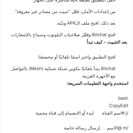
من إعدادات الأمان، فعّل “تثبيت من مصادر غير معروفة”.
بعد ذلك، افتح ملف الـAPK وثبّته.
افتح Bitchat وفعّل صلاحيات البلوتوث وسماح بالإشعارات.
بعد التثبيت – كيف تبدأ
افتح التطبيق واختر اسمًا تلقائيًا أو مخصصًا.
Bitchat يبدأ تلقائيًا بتكوين شبكة شبكية (Mesh) بالتواصل
مع الأجهزة القريبة.
استخدم واجهة التعليمات السريعة:
bash
CopyEdit
/j #اسم القناة لبدء أو الانضمام إلى قناة محمية
/m @الاسم إرسال رسالة خاصة