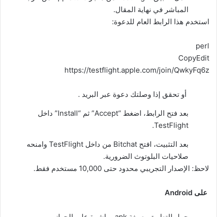
المباشر في نهاية المقال.
استخدم هذا الرابط العام للدعوة:
perl
CopyEdit
https://testflight.apple.com/join/QwkyFq6z
أو تحقق إذا وصلتك دعوة عبر البريد .
بعد فتح الرابط، اضغط “Accept” ثم “Install” داخل
TestFlight.
بعد التثبيت، افتح Bitchat من داخل TestFlight وامنحه
صلاحيات البلوتوث الضرورية.
لاحظ: الإصدار التجريبي محدود حتى 10,000 مستخدم فقط.
على Android
حمل التطبيق بصيغة apk مباشرة على الجهاز.