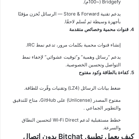
Bridgefy (~100⁠م).
يدعم تقنية Store & Forward — الرسائل تُخزن مؤقتًا
بأجهزة وسيطة ثم تُسلم لاحقًا.
4. قنوات محمية وخصائص متقدمة
إنشاء قنوات محمية بكلمات مرور، تدعم نمط IRC.
يدعم “رسائل وهمية” و”توقيت عشوائي” لإخفاء نمط
التواصل وتحسين الخصوصية.
5. كفاءة بالطاقة وكود مفتوح
ضغط بيانات الرسائل (LZ4) وتقنيات وفّرت للطاقة.
مفتوح المصدر (Unlicense) على GitHub، متاح للتدقيق
والتطوير الجماعي .
خطط مستقبلية لدعم Wi‑Fi Direct لتحسين النطاق
والسرعة.
كيف يعمل تطبيق Bitchat بدون اتصال