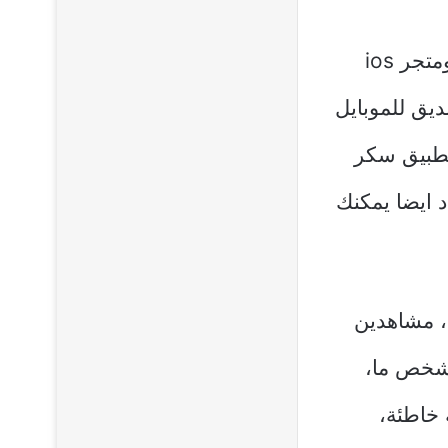
تحميل تطبيق Sugar برابط مباشر ويظهر في منصة جوجل بلاي ومتجر ios
ديق للموبايل
تطبيق سكر
 ايضا يمكنك
، مشاهدين
 شخص ما،
 خاطئة،