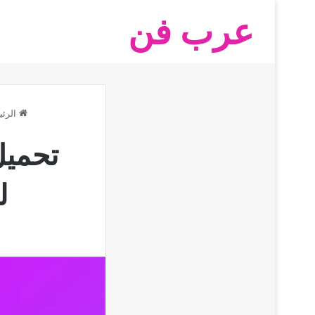
عرب فن
الرئي
تحميل
ل