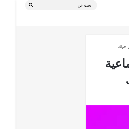
بحث
عن
ن حولك
اعية