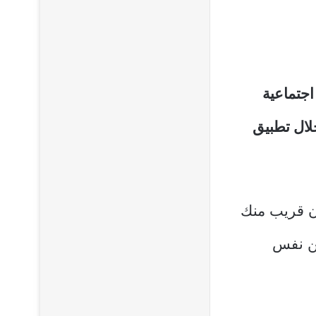
كة اجتماعية
ال تطبيق
ن قريب منك
من نفس