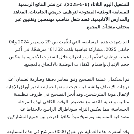
للتشغيل اليوم الثلاثاء (6-5-2025)، عن نشر النتائج الرسمية
للمسابقة الوطنية المفتوحة لتوظيف خريجي الجامعات، المعاهد
والمدارس الأكاديمية، قصد شغل مناصب مهندسين وتقنيين عبر
مختلف منشآت المجمع.
لقد شهدت هذه المسابقة، التي نُظّمت بين 29 ديسمبر 2024 و04
جانفي 2025، مشاركة قياسية بلغت 181.162 مترشحًا، في أكبر
عملية توظيف تُنظّمها سوناطراك خلال السنوات الأخيرة، ما يعكس
حجم الإقبال واهتمام الكفاءات الوطنية بالالتحاق بالمجمع.
تم استكمال عملية التصحيح وفق معايير دقيقة وصارمة لضمان أعلى
درجات الإنصاف والشفافية، حيث سبقتها عملية تشفير أوراق الإجابة
لإغفال هوية المترشحين. وقد أُنجز التصحيح في ظروف تنظيمية
مثالية، وبعناية فائقة، مع تخصيص الوقت الكافي لهذه المرحلة
الحساسة، مما يعكس التزام سوناطراك الراسخ بالحفاظ على
مصداقية المسابقة وترسيخ مبدأ تكافؤ الفرص بين جميع المشاركين.
وقد أسفرت هذه العملية عن تفوق 6000 مترشح في هذه المسابقة