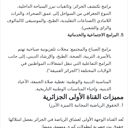
برامج تكتشف الجزائر: وثائقيات تبرز السياحة الداخلية،
التنوع الجغرافي من السواحل إلى عمق الصحراء، والتراث
اللامادي (الصناعات التقليدية، الطبخ، والموسيقى كالمالوف
والراي والشعبي).
5. البرامج الاجتماعية والخدماتية
برامج الصباح والمجتمع: مجلات تلفزيونية صباحية تهتم
بالأسرة، التربية، الصحة، الطبخ، والإرشاد الديني، إلى جانب
البرامج التفاعلية التي تنقل انشغالات المواطنين في
الولايات المختلفة (“الجزائر العميقة”).
المناسبة الدينية والوطنية: تغطية صلاة الجمعة، الأعياد
الدينية، وإحياء المناسبات الوطنية التاريخية.
مميزات القناة الأولى الجزائرية
1. الحقوق الرياضية المجانية (الميزة الأبرز)
تُعد القناة الوجهة الأولى لعشاق الرياضة في الجزائر بفضل امتلاكها
حقوق بث حصرية لبطولات كبرى ومهمة، ومنها: