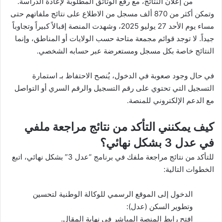
من إعلان النتائج، مع رفع الوثائق المطلوبة لإعادة الدراسة.
وتمكن أكثر من 870 ألف مسجل من الاطلاع على نتائج ملفاتهم حتى
مساء يوم الأحد 27 يوليو 2025، وشهدت المنصة إقبالاً كبيراً وتجاوباً
جيداً. لا توجد قوائم مجمعة متاحة حسب الولايات أو المناطق، وإنما
النتائج خاصة بكل مسجل ومستعرضة عبر حسابه الشخصي.
في حال وجود صعوبة في الدخول، يُنصح الاحتفاظ بـ
استمارة
التسجيل
التي تحتوي على رقم التسجيل والرقم السري أو التواصل
مع الدعم الإلكتروني للمنصة.
كيف يمكنني التأكد من نتائج مراجعة ملفي
في عدل 3 بشكل نهائي؟
للتأكد من نتائج مراجعة ملفك في برنامج “عدل 3” بشكل نهائي، اتبع
الخطوات التالية:
الدخول إلى الموقع الرسمي للوكالة الوطنية لتحسين
وتطوير السكن (عدل):
افتح رابط المنصة المباشر في نهاية المقال.