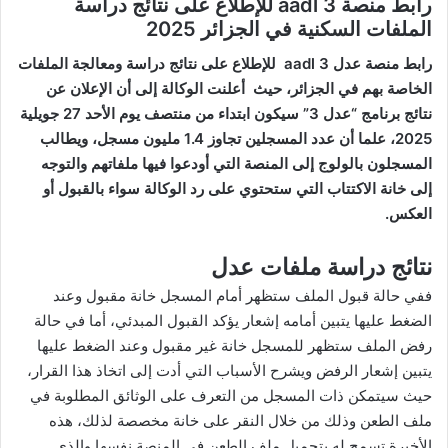
رابط منصة aadl 3 للإطلاع على نتائج دراسة
الملفات السكنية في الجزائر 2025
رابط منصة عدل 3 aadl للإطلاع على نتائج دراسة ومعالجة الملفات
الخاصة بهم في الجزائر، حيث أعلنت الوكالة إلى أن الإعلان عن
نتائج برنامج “عدل 3” سيكون ابتداء من منتصف يوم الأحد 27 جويلية
2025، علما أن عدد المسجلين تجاوز 1.4 مليون مسجل، ويطالب
المسجلون بالولوج إلى المنصة التي أودعوا فيها ملفاتهم والتوجه
إلى خانة الاكتتاب التي ستحتوي على رد الوكالة سواء بالقبول أو
العكس.
نتائج دراسة ملفات عدل
ففي حالة قبول الملف ستظهر أمام المسجل خانة مقبول وعند
الضغط عليها يتبين أمامه إشعار يؤكد القبول المبدئي، أما في حالة
رفض الملف ستظهر للمسجل خانة غير مقبول وعند الضغط عليها
يتبين إشعار الرفض ويشرح الأسباب التي أدت إلى اتخاذ هذا القرار،
حيث سيتمكن ذات المسجل من التعرف على الوثائق المطلوبة في
ملف الطعن وذلك من خلال النقر على خانة مخصصة لذلك، هذه
الأخيرة تسمح له بتحميل ملف الطعن في المنصة نفسها والذي