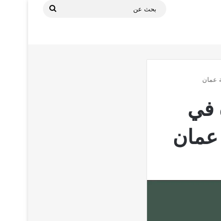
بحث
عن
ة عمان
 في
 عمان