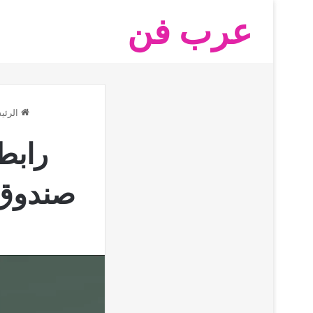
عرب فن
الرئي
رابط
صندوق 