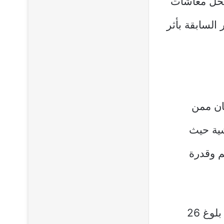
محل معاشات
لسابقة بأثر
مان ممن
شية حيث
م وقدرة
وتشمل منفعة دعم الأسرة الزوج والزوجة والأبناء غير العاملين حتى بلوغ 26