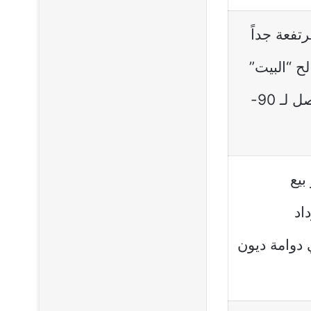
تفعة جداً
ح “البيت”
(House Edge) بنسب تصل لـ 90-
بيع
اد
 دوامة ديون