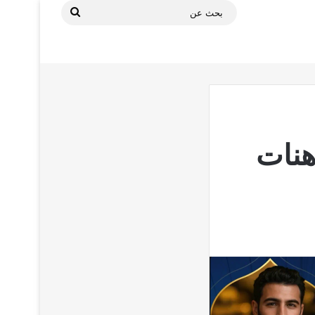
بحث
عن
slote للمراهنات