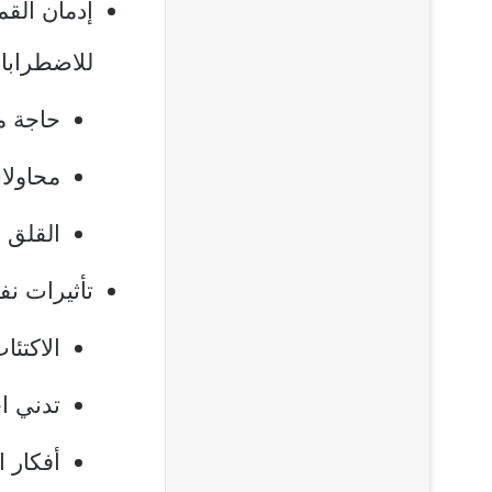
إدمان الق
للاضطرابات النفسية
حاجة مت
محاولات
القلق و
تأثيرات ن
الاكتئا
تدني ا
أفكار ا