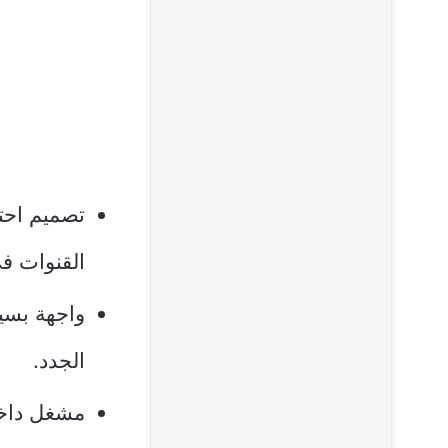
تصميم احت
القنوات ف
واجهة بسي
الجدد.
مشغل داخل