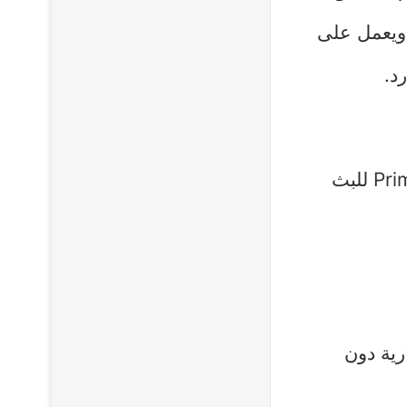
ويعمل على
د.
بناءً على أحدث المعلومات المتاحة، إليك أبرز مميزات تطبيق Prime TV للبث
رية دون