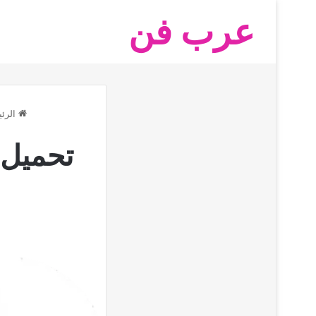
عرب فن
الرئي