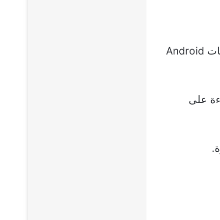
يعمل على أجهزة متعددة: هواتف أندرويد، أجهزة لوحية، و شاشات Android
ءة على
.