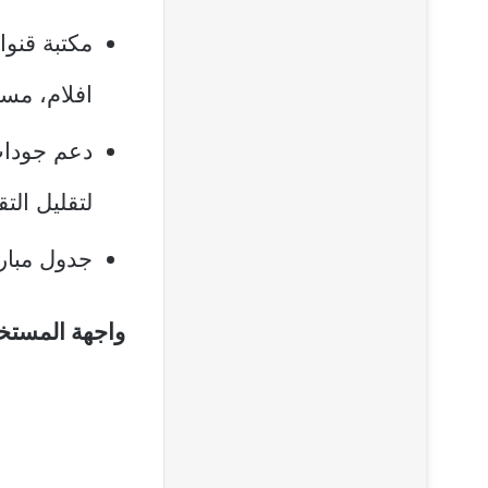
افلام، مسل
لتقليل التق
جدول مباري
واجهة المستخد