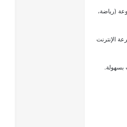
 وأجنبية متنوعة (رياضة،
S إلى Full HD و4K حسب سرعة الإنترنت
 بسهولة.