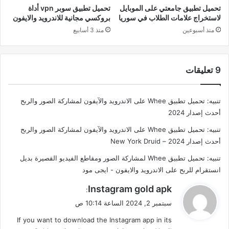
تحميل تطبيق جامعتي على الموبايل
تحميل تطبيق سوبر vpn أداة
لاستخراج علامات الطلاب في سوريا
بروكسي مجانية للاندرويد والايفون
منذ أسبوعين
منذ 3 أسابيع
‫9 تعليقات
تنبيه:
تحميل تطبيق Whee على الاندرويد والآيفون لمشاركة الصور والربح
أحدث إصدار 2024
تنبيه: تحميل تطبيق Whee على الاندرويد والآيفون لمشاركة الصور والربح
أحدث إصدار 2024 – New York Druid
تنبيه: تحميل تطبيق Whee لمشاركة الصور ومقاطع الفيديو القصيرة بديل
انستقرام للربح على الاندرويد والايفون - ايجى مود
ي
Instagram gold apk
:
ق
سبتمبر 2, 2024 الساعة 10:14 ص
و
If you want to download the Instagram app in its
ل