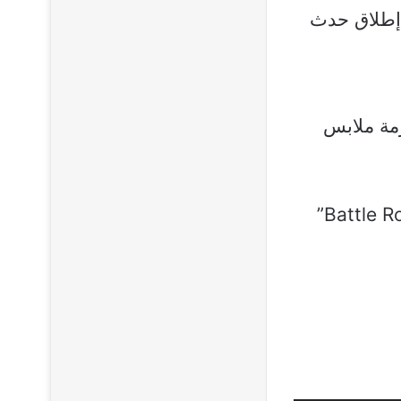
 إطلاق حدث
مة ملابس
تشكيل العالم في هذا الهولي: قم ببناء أدوات في وضعي “Battle Royale”