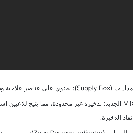
على عناصر علاجية وذخيرة إضافية.
سلاح M1887 الجديد: بذخيرة غير محدودة، مما يتيح للاعبين 
فاد الذخيرة.
مؤشر ضرر المنطقة (age Indicator