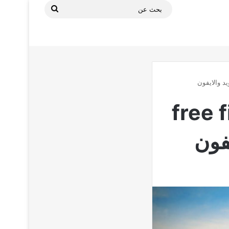
بحث
عن
 فري فاير ماكس free fire