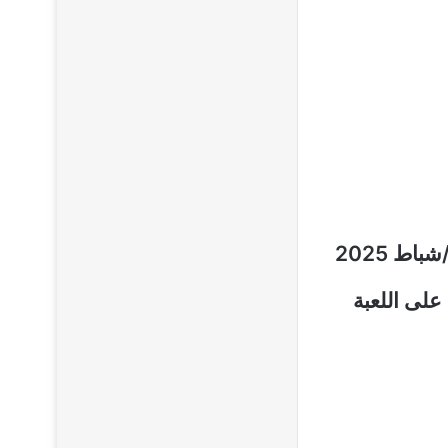
تحميل تحديث فري فاير ماكس الجديد الصادر يوم الأربعاء 26 فبراير/شباط 2025
على اللعبة