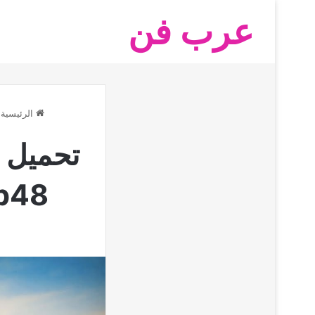
عرب فن
الرئيسية
apk ob48