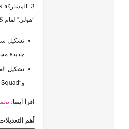
3. المشاركة 
“هولي” لعام 2025، والذي يتضمن:
تشكيل ساح
جديدة مجان
و”Clash Squad” لمساعدتك في القتال.
اقرأ أيضا:
تحميل ت
أهم التعديلات 