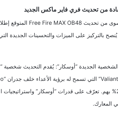
ادة من تحديث فري فاير ماكس الجديد
راير 2025، يُنصح بالتركيز على الميزات والتحسينات الجديدة ا
لشخصية الجديدة “أوسكار”: يُقدم التحديث شخصية “
ضرر بنسبة 25% بهم. تعرّف على قدرات “أوسكار” واستراتيجيات
ي المعارك.