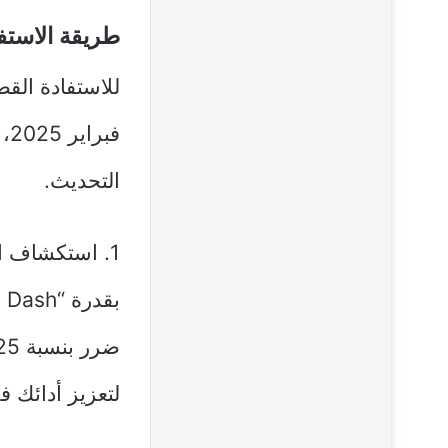
طريقة الاستف
فب
التحديث.
1. استكشاف ا
لتعزيز أدائك ف