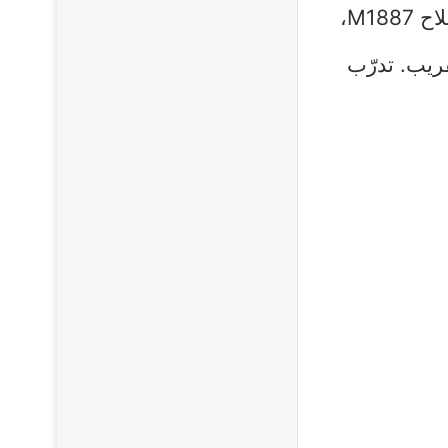
2. تجربة سلاح M1887 المحسّن: سيشهد التحديث تعديلات على سلاح M1887،
قريب. تدرّب