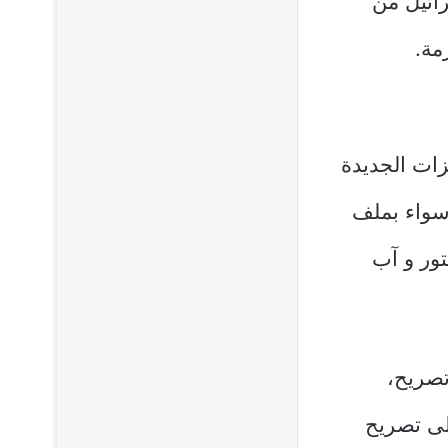
ائيل من
زمة.
زات الجديدة
موضوع سواء بملف
تور و آب
صريح،
ى تصريح