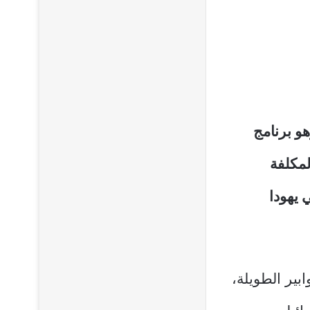
و برنامج
لمكلفة
 يهودا
بير الطويلة،