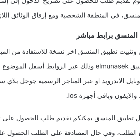
يوم تقديم طلب للحصول على تصريح الدخول إلى إسر
منسق، في المنطقة الشخصية ومع إرفاق الوثائق اللا
المنسق برابط مباشر
ل وتثبيت تطبيق المنسق اخر نسخة للاستفادة من المي
في تحديث تطبيق elmunasek وذلك عبر الروابط أسفل ال
لموبايل الاندرويد او عبر المتاجر الرسمية جوجل بلاي س
والايفون وباقي أجهزة ios.
ل تطبيق المنسق يمكنكم تقديم طلب للحصول على ت
الطلب، وفي حال المصادقة على الطلب الحصول عل