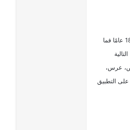
تحميل تطبيق المنسق سيُسمح للسكان الفلسطينيين الذين يبلغون 18 عامًا فما
تالية
يض، عرس،
 على التطبيق