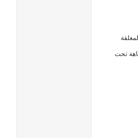
لمغلقة
ريره من متاهة تحت