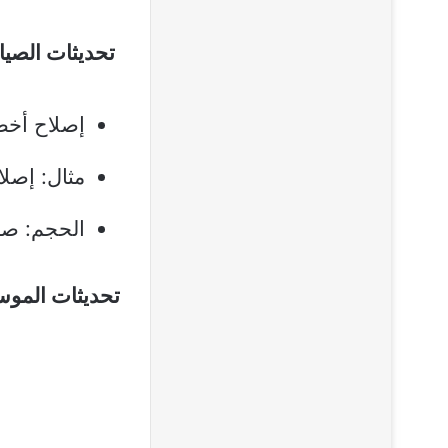
تحديثات الصيانة وال
إصلاح أخطا
مثال: إصلاح “Ore Bug Exploit” في 
الحجم: صغير (<50 ميجابايت) | ا
تحديثات الموسم