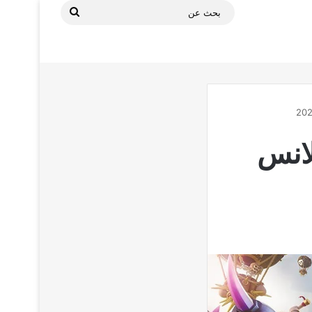
بحث
عن
لانس