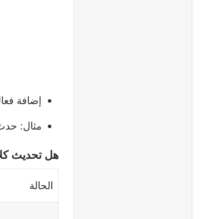
إضافة فعا
مثال: حدث تحرير Dragon Duke المج
هل تحديث كل
الحالة