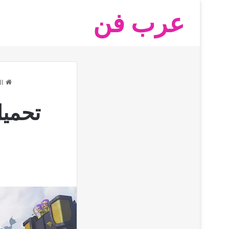
عرب فن
ال
تحميل