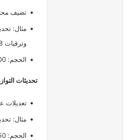
تضيف محتوى 
وترقيات TH18
الحجم: 200-500 ميجابايت | التكرار: كل 2-3 أشهر
تحديثات التوازن (ce Patches
تعديلات عل
مثال: تحديث يناير 2026 الذي عدّل nt
الحجم: 50-150 ميجابايت | التكرار: شهريًا تقريبًا