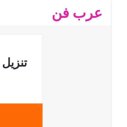
عرب فن