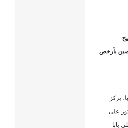
تيح
الصين بأرخص
با، يركز
ثور على
 بابا