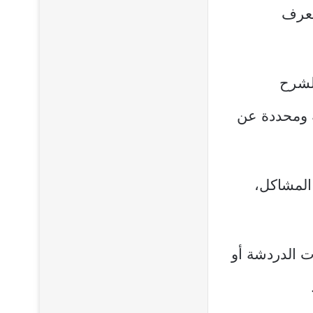
 معرف
 لشرح
ة ومحددة عن
 المشاكل،
ت الدردشة أو