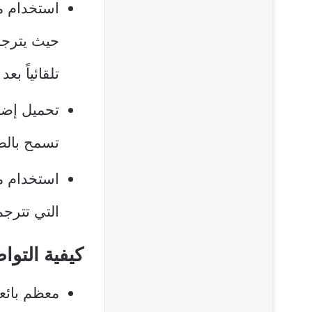
استخدام م
تلقائياً ب
تسمح بالض
استخدام م
التي تترجم
كيفية التواصل مع 