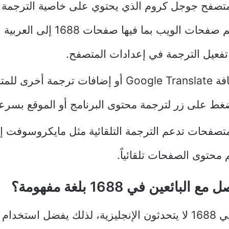
تصفح جوجل كروم الذي يحتوي على خاصية الترجمة الت
حيث يترجم صفحات الويب بما فيها صفحات
عد تفعيل الترجمة في إعدادات المتصفح.
تحميل إضافة Google Translate أو إضافات ترجمة 
غط على زر لترجمة محتوى البرنامج أو الموقع بسرع
تصفحات تدعم الترجمة التلقائية مثل مايكروسوفت إي
 محتوى الصفحات تلقائياً.
البائعين في 1688 بلغة مفهومة؟
معظم بائعي 1688 لا يتحدثون الإنجليزية، لذلك يفضل استخدا