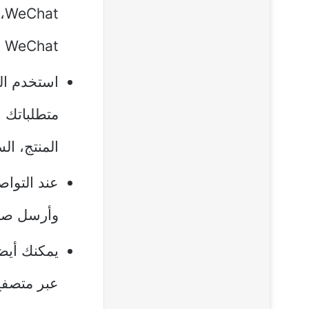
t
WeChat الخاص بالبائع للتواصل بشكل مباشر.
استخدم الت
متطلباتك 
المنتج، ا
عند التواص
وأرسل صورا
يمكنك أيضا
عبر متصفح 