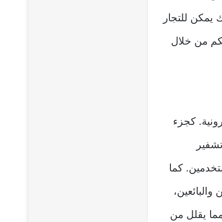
يمكن للتجار
مكم من خلال
ترونية. كجزء
تشفير
تخدمين. كما
والبائعين،
مما يقلل من