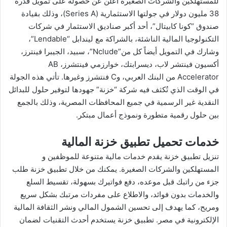
للمستهلكين والشركات الصغيرة أعلن عن حصوله على تمويل قدره
38 مليون دولار في جولتها الاستثمارية (Series A)، وذلك بقيادة
صندوق “كونا كابيتال”، أحد أكبر صناديق الاستثمار في شركات
التكنولوجيا المالية الناشئة، بالشراكة مع ليندابل “Lendable”،
وشارك في التمويل أيضاً كل من”Nclude”، سبيد، الجيبرا فينترز،
أكسيون فينتشر لاب، ديسرابتك، خوارزمي فينتشرز، AB
Accelerator من البنك العربي، وC فنتشرز وغيرها. تأتي هذه الجولة
في الوقت الذي تُكثف فيه شركة “خزنة” جهودها لتوفير حلول للبدائل
النقدية غير الرسمية في جميع المحافظات المصرية، وذلك بالجمع
بين حلول رقمية متطورة ونموذج أعمال مبتكر.
خدمات تحميل تطبيق خزنة المالية
تنزيل تطبيق خزنة يقدم خدمات مالية متنوعة للموظفين و
المستهلكين والشركات الصغيرة. يمكنك من خلال تطبيق خزنة طلب
جزء من راتبك قبل موعده، دفع فواتيرك بسهولة، تقسيط السلع
والخدمات بدون فوائد، والاطلاع على مفردات مرتبك بشكل سريع
ومريح، كما يهدف إلى تحسين الشمول المالي ونشر الثقافة المالية
الإلكترونية في مصر. تطبيق خزنة يستخدم أحدث التقنيات لضمان