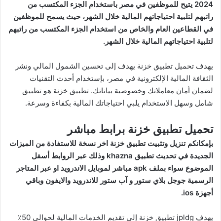
2024 يتيح للموظفين في مصر باستخدام الجزء المكتسب من
راتبهم لتلبية احتياجاتهم المالية خلال الشهر، حيث يسمح للموظفين
في القطاعين العام والخاص من استخدام الجزء المكتسب من راتبهم
لتلبية احتياجاتهم المالية خلال الشهر.
يهدف تحميل تطبيق خزنة يهدف إلى تحسين الشمول المالي ونشر
الثقافة المالية الإلكترونية في مصر، بإستخدام أحدث التقنيات
لضمان أمان معاملاتك وخصوصية بياناتك. تطبيق خزنة هو تطبيق
شامل وسهل الاستخدام يلبي احتياجاتك المالية بكفاءة وسرعة.
تحميل تطبيق خزنة برابط مباشر
بإمكانكم تنزيل وتثبيت تطبيق خزنة اخر نسخة للاستفادة من الميزات
الجديدة في تحديث تطبيق khazna وذلك عبر الروابط أسفل
الموضوع سواء بملف apk مباشر لموبايل الاندرويد او عبر المتاجر
الرسمية جوجل بلاي ستور و آب ستور للاندرويد والايفون وباقي
أجهزة ios.
يهدف jpldg تطبيق خزنة إلى تقديم الخدمات المالية لحوالي 50٪