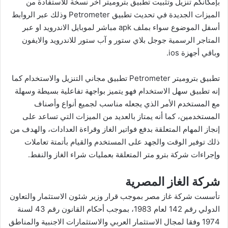
بإمكانكم تنزيل وتثبيت تطبيق بتروميتر اخر نسخة للاستفادة من
الميزات الجديدة في تحديث تطبيق Petrometer وذلك عبر الروابط
أسفل الموضوع سواء بملف apk مباشر لموبايل الاندرويد او عبر
المتاجر الرسمية جوجل بلاي ستور و آب ستور للاندرويد والايفون
وباقي أجهزة ios.
تطبيق بتروميتر Petrometer تطبيق مجاني التنزيل والاستخدام كما
إنه تطبيق سهل الاستخدام فهو يتميز بواجهة تفاعلية بسيطة وسهلة
مع المستخدم الأمر الذي يجعله مناسب لجميع أنواع وأصناف
المستخدمين، كما أنه يمتاز بالعديد من الميزات التي تساعد على
إنجاز المهام المتعلقة بدفع فواتير الغاز وقراءة العدادات، والهدف من
ذلك توفير الوقت والجهد على المستخدم والقيام بأتمتة تعاملات
وإجراءات شركة بترو متر المتعلقة بعمليات شراء الغاز والنفط.
شركة الغاز المصرية
تأسست شركة غاز مصر بموجب قرار وزير شئون الاستثمار والتعاون
الدولي رقم 142 لعام 1983، بموجب أحكام القانون رقم 43 لسنة
1974 وفقا لمجال الاستثمار العربي والاستثمارات الاجنبية والمناطق