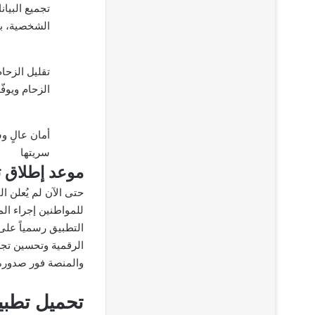
تجميع البيا
الشخصية، بصم
تقليل الزحا
الزحام ويوفّ
أمان عالٍ و
سريتها
موعد إطلاق 
حتى الآن لم يُعلن 
للمواطنين إجراء الم
التطبيق رسمياً على
الرقمية وتحسين تجر
والمنصة فور صدوره ر
تحميل تطبي