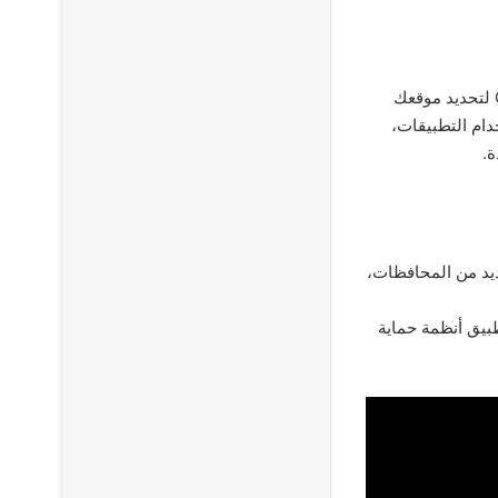
هو تطبيق ذكي مصمَّم ليربطك بأقرب سيارة إسعاف على مدار الساعة، يعتمد على تقنية GPS لتحديد موقعك
دام التطبيقات،
.
ديد من المحافظات،
ارئ 123 مباشرةً، يستخدم التطبيق أنظمة حماية