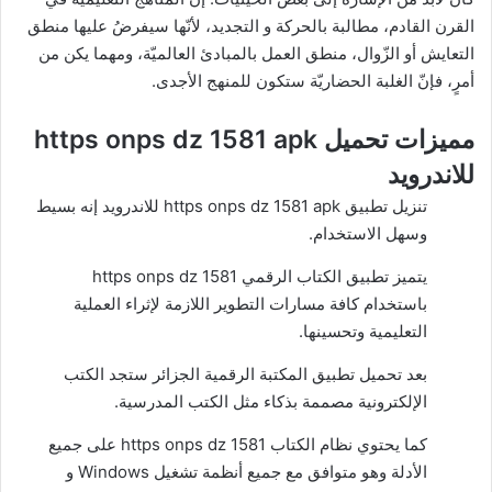
القرن القادم، مطالبة بالحركة و التجديد، لأنّها سيفرضُ عليها منطق
التعايش أو الزّوال، منطق العمل بالمبادئ العالميّة، ومهما يكن من
أمرٍ، فإنّ الغلبة الحضاريّة ستكون للمنهج الأجدى.
مميزات تحميل https onps dz 1581 apk
للاندرويد
تنزيل تطبيق https onps dz 1581 apk للاندرويد إنه بسيط
وسهل الاستخدام.
يتميز تطبيق الكتاب الرقمي https onps dz 1581
باستخدام كافة مسارات التطوير اللازمة لإثراء العملية
التعليمية وتحسينها.
بعد
تحميل تطبيق المكتبة الرقمية الجزائر
ستجد الكتب
الإلكترونية مصممة بذكاء مثل الكتب المدرسية.
كما يحتوي نظام الكتاب https onps dz 1581 على جميع
الأدلة وهو متوافق مع جميع أنظمة تشغيل Windows و