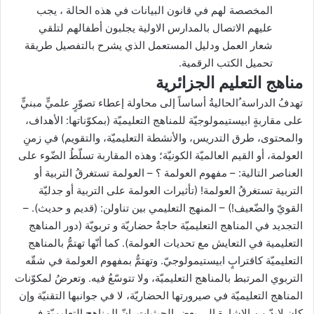
المخصصة لهم في قانون البيانات في هذه الحالة ، يجب
عليهم الاتصال بالمدارس الاولية يجلبون أطفالهم لتلقي
شعار العمل ودليل المستعمل الذي يشرح بالتفصيل طريقة
تحميل الكتب الرقمية.
مناهج التعليم الجزائرية
تهدفُ الدراسة ُالحاليةُ أساساً إلى محاولة إعطاء تصوّرٍ علميٍّ مبنيٍّ
على مقاربةٍ ابيستيمولوجيّة للمناهج التعليميّة (بمكوّناتها: الأهداف،
والمحتوى، طرق التدريس، والأنشطة التعليميّة، والتقويم) في زمنِ
العولمة، أو القيم العالميّة الكونيّة؛ وهذه المقاربة تسلّطُ الضّوء على
العناصر التالية: – مفهوم العولمة ؟ – العولمة تستغرقُ التربية أو
التربية تستغرقُ العولمة! (تأثيرات العولمة على التربية أو جدليّة
القويّ والضّعيف!) – المنهج التعليمي بين تناولن: (قديم و حديث). –
التجديد في المناهج التعليميّة حاجةٌ حضاريّة و تربويّة (دور المناهج
التعليمية في التعايش مع تحديات العولمة). كما أنّها تهتمُّ بالمناهج
التعليميّة كاقترابٍ ابيستيمولوجيّ. وتهتمُّ بمفهوم العولمة في شقّه
التربوي المرتبط بالمناهج التعليميّة، ولا تتوسّعُ فيه. وتعرضُ لمكوّنات
المناهج التعليميّة في صيرورتها الحضاريّة، لا في جوانبها التقنيّة وإن
كان لابدّ من الإشارة إلى بعض الحيثيات. إنّ المناهج التعليميّة في