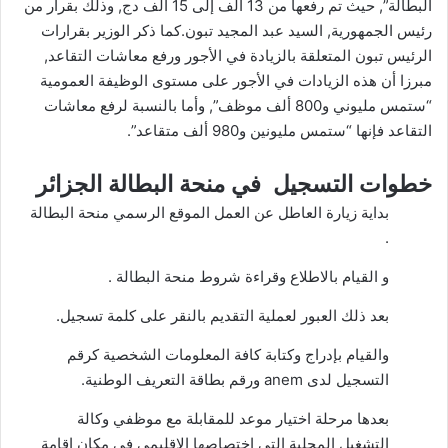
البطالة”, حيث تم رفعها من 13 ألف إلى 15 ألف دج, وذلك بقرار من
رئيس الجمهورية, السيد عبد المجيد تبون.كما ذكر الوزير بقرارات
الرئيس تبون المتعلقة بالزيادة في الأجور ورفع معاشات التقاعد,
مبرزا أن هذه الزيادات في الأجور على مستوى الوظيفة العمومية
“ستمس مليوني و800 ألف موظف”, وأما بالنسبة لرفع معاشات
التقاعد فإنها “ستمس مليونين و980 ألف متقاعد”.
خطوات التسجيل في منحة البطالة الجزائر
بداية زيارة العاطل عن العمل الموقع الرسمي منحة البطالة
.
و القيام بالاطلاع وقراءة شروط منحة البطالة .
بعد ذلك العبور لعملية التقديم بالنقر على كلمة تسجيل.
والقيام بإدراج وكتابة كافة المعلومات الشخصية كرقم
التسجيل لدى anem ورقم بطاقة التعريف الوطنية.
بعدها مرحلة اختيار موعد للمقابلة مع موظفي وكالة
التشغيل المحلية التي اختصاصها الإقليمي في مكان إقامة