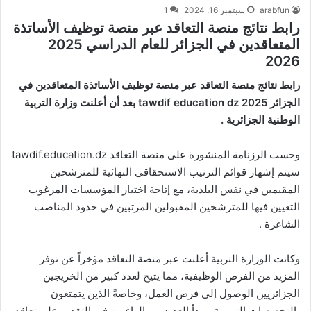
arabfun
سبتمبر 16, 2024
1
رابط نتائج منصة التعاقد عبر منصة توظيف الأساتذة
المتعاقدين في الجزائر للعام الدراسي 2025
2026
رابط نتائج منصة التعاقد عبر منصة توظيف الأساتذة المتعاقدين في
الجزائر tawdif education dz 2025 بعد أن أعلنت وزارة التربية
الوطنية الجزائرية .
وحسب الرزنامة المنشورة على منصة التعاقد tawdif.education.dz
سيتم إشهار قوائم الترتيب الاستحقاقي النهائية للمترشحين
المقيمين في نفس البلدية، مع إتاحة اختيار المؤسسات المرغوب
التعيين فيها للمترشحين المقبولين المرتبين في حدود المناصب
الشاغرة .
وكانت الوزارة التربية أعلنت عبر
منصة التعاقد
مؤخراً عن توفر
المزيد من الفرص الوظيفية، مما يتيح لعدد كبير من الخريجين
الجزائريين الوصول إلى فرص العمل، وخاصةً الذين يتمتعون
بالتخصصات التربوية، وبدأ العديد من الراغبين في التقديم على تعاقد