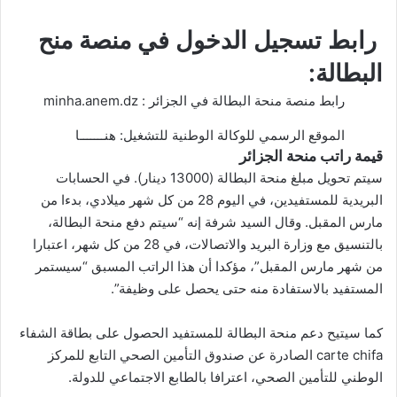
رابط تسجيل الدخول في منصة منح
البطالة:
رابط منصة منحة البطالة في الجزائر :
minha.anem.dz
الموقع الرسمي للوكالة الوطنية للتشغيل:
هنـــــــا
قيمة راتب منحة الجزائر
سيتم تحويل مبلغ منحة البطالة (13000 دينار). في الحسابات
البريدية للمستفيدين، في اليوم 28 من كل شهر ميلادي، بدءا من
مارس المقبل. وقال السيد شرفة إنه “سيتم دفع منحة البطالة،
بالتنسيق مع وزارة البريد والاتصالات، في 28 من كل شهر، اعتبارا
من شهر مارس المقبل”، مؤكدا أن هذا الراتب المسبق “سيستمر
المستفيد بالاستفادة منه حتى يحصل على وظيفة”.
كما سيتيح دعم منحة البطالة للمستفيد الحصول على بطاقة الشفاء
carte chifa الصادرة عن صندوق التأمين الصحي التابع للمركز
الوطني للتأمين الصحي، اعترافا بالطابع الاجتماعي للدولة.