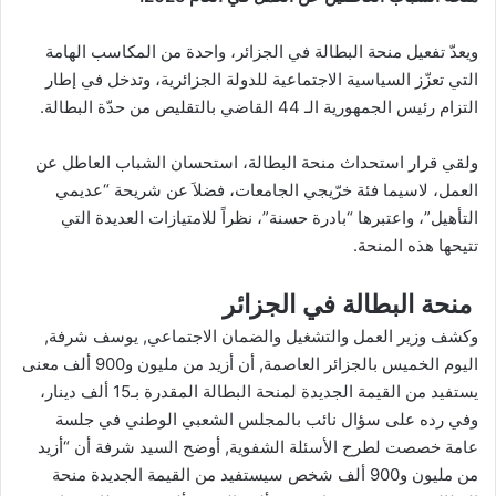
ويعدّ تفعيل منحة البطالة في الجزائر، واحدة من المكاسب الهامة
التي تعزّز السياسية الاجتماعية للدولة الجزائرية، وتدخل في إطار
التزام رئيس الجمهورية الـ 44 القاضي بالتقليص من حدّة البطالة.
ولقي قرار استحداث منحة البطالة، استحسان الشباب العاطل عن
العمل، لاسيما فئة خرّيجي الجامعات، فضلاَ عن شريحة “عديمي
التأهيل”، واعتبرها “بادرة حسنة”، نظراً للامتيازات العديدة التي
تتيحها هذه المنحة.
منحة البطالة في الجزائر
وكشف وزير العمل والتشغيل والضمان الاجتماعي, يوسف شرفة,
اليوم الخميس بالجزائر العاصمة, أن أزيد من مليون و900 ألف معنى
يستفيد من القيمة الجديدة لمنحة البطالة المقدرة بـ15 ألف دينار،
وفي رده على سؤال نائب بالمجلس الشعبي الوطني في جلسة
عامة خصصت لطرح الأسئلة الشفوية, أوضح السيد شرفة أن “أزيد
من مليون و900 ألف شخص سيستفيد من القيمة الجديدة منحة